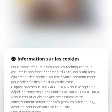
GARANTIE DE PARFAIT
ACHÈVEMENT : QUE COUVRE-T-
ELLE ET COMMENT LA
MOBILISER ?
Information sur les cookies
10/11/2025
Nous avons recours à des cookies techniques pour
assurer le bon fonctionnement du site, nous utilisons
Après la réception d'un chantier de
également des cookies soumis à votre consentement
construction ou de rénova...
pour collecter des statistiques de visite.
Cliquez ci-dessous sur « ACCEPTER » pour accepter le
dépôt de l'ensemble des cookies ou sur « CONFIGURER
Actualités
» pour choisir quels cookies nécessitant votre
consentement seront déposés (cookies statistiques),
avant de continuer votre visite du site.
Plus d'informations