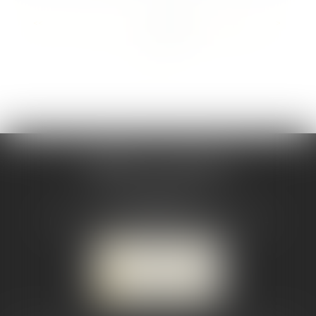
<<
<
...
6
7
8
9
10
11
12
...
>
>>
CABINET CSJ AVOCATS
82 BIS rue de la Part-Dieu
69003 LYON
Tél :
04 78 92 98 68
-
Mobile : 06 68 85 19 94
NOUS LOCALISER
NOUS CONTACTER