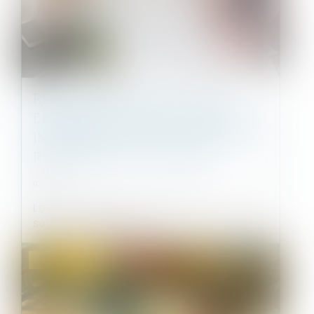
REVENTE DU BIEN AFFECTÉ DE
DÉSORDRES ET RESTITUTION DES
INDEMNITÉS NON AFFECTÉES À LA
RÉPARATION DE L'OUVRAGE
03/05/2023
Le terme « accipiens », qui s’oppose à celui de «
solvens » désigne la partie...
Droit immobilier