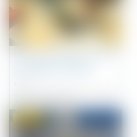
VENTE D’UN TERRAIN ET CADUCITÉ
DU PERMIS DE CONSTRUIRE
POSTÉRIEURE À LA VENTE
13/04/2023
En 2008, une grange à démolir a été vendue par
un acte de vente faisant état...
Droit immobilier