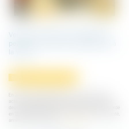
Vente d’un terrain et caducité du
permis de construire postérieure à
la vente
13/04/2023
Droit immobilier
/
Droit de la construction
Source :
www.lemag-juridique.com
En 2008, une grange à démolir a été vendue par un
acte de vente faisant état d’un permis de construire
deux immeubles sur le terrain. Ce permis a été accordé
en 2004 et faisait l’objet d’un certificat de non-caducité,
annexé à l’acte de vente...
Lire la suite