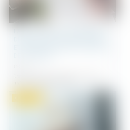
LA NOTIFICATION D’UN DÉCOMPTE
DÉFINITIF VAUT ACCORD EXPRÈS
ET NON ÉQUIVOQUE PAR LE MAÎTRE
DE L’OUVRAGE
24/05/2023
Dans le cadre d’une construction à forfait, un
maître d’ouvrage avait confié...
Droit immobilier