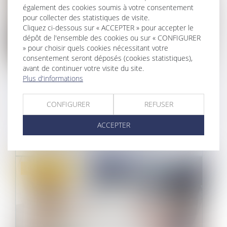
également des cookies soumis à votre consentement
pour collecter des statistiques de visite.
Cliquez ci-dessous sur « ACCEPTER » pour accepter le
dépôt de l'ensemble des cookies ou sur « CONFIGURER
» pour choisir quels cookies nécessitant votre
consentement seront déposés (cookies statistiques),
avant de continuer votre visite du site.
Plus d'informations
CCMI : LES OUTILS DE PROTECTION
DES ACQUÉREURS
CONFIGURER
REFUSER
10/05/2023
ACCEPTER
Le contrat de construction de maison
individuelle (CCMI) protège-t-il toujour...
Droit immobilier