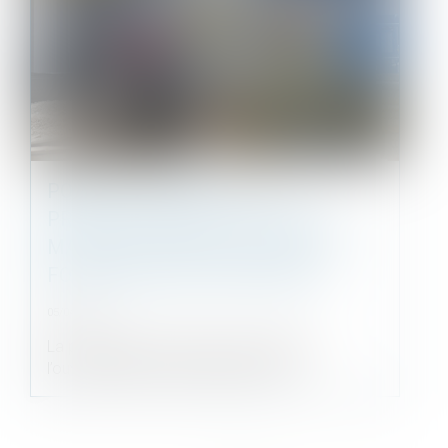
POINT DE DÉPART DE LA
PRESCRIPTION DE L’ACTION DU
MAÎTRE D’OUVRAGE CONTRE LE
FOURNISSEUR DE MATÉRIAUX
05/04/2023
La prescription de l’action du maître de
l’ouvrage contre le fournisseur de m...