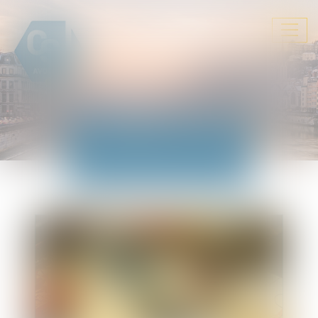
Ouvrir
le
menu
ACTUALITÉS