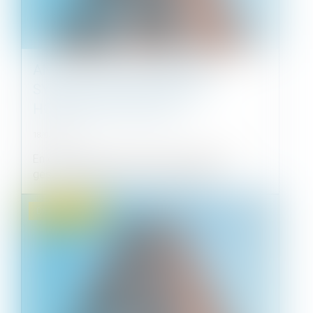
ANNULATION DU MANDAT DU
SYNDIC : RESTITUTION DES
HONORAIRES PERÇUS !
18/03/2025
En copropriété, le syndic est chargé de la
gestion des parties communes et pe...
Droit immobilier