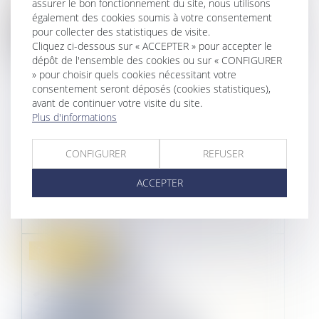
assurer le bon fonctionnement du site, nous utilisons
également des cookies soumis à votre consentement
pour collecter des statistiques de visite.
Cliquez ci-dessous sur « ACCEPTER » pour accepter le
dépôt de l'ensemble des cookies ou sur « CONFIGURER
» pour choisir quels cookies nécessitant votre
COPROPRIÉTÉ ET MISE EN
consentement seront déposés (cookies statistiques),
avant de continuer votre visite du site.
DEMEURE : PRÉCISION
Plus d'informations
OBLIGATOIRE DES PROVISIONS
RÉCLAMÉES
CONFIGURER
REFUSER
31/12/2024
ACCEPTER
L'article 19-2 de la loi du 10 juillet 1965, qui régit
le statut de la coprop...
Droit immobilier