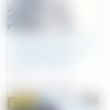
PRÉCISION CONCERNANT LE DROIT
D’AGIR DU SYNDICAT DES
COPROPRIÉTAIRES CONCERNANT
UN PRÉJUDICE SUBI PAR
SEULEMENT CERTAINS LOTS
26/11/2024
Dans une affaire portée devant la Cour de
cassation le 7 novembre dernier, le...
Droit immobilier