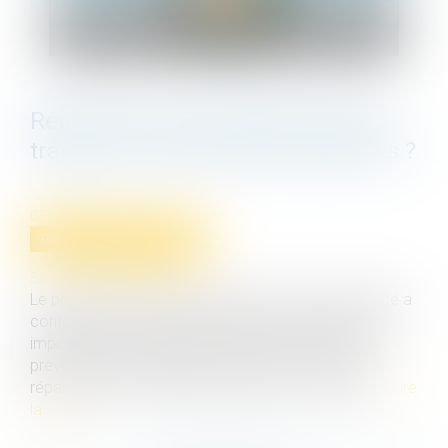
Répartition des cotisations fonds
travaux en fonction des tantièmes ?
07/08/2024
Droit immobilier
/
Copropriété
Source :
www.flash-immo.fr
Le propriétaire d'un garage au sein d'une copropriété a
contesté une décision de l'assemblée générale qui
imposait une cotisation annuelle de 5 % du budget
prévisionnel pour alimenter un fonds de travaux,
répartie selon les tantièmes généraux de charges...
Lire
la suite