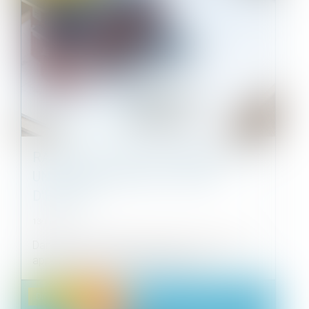
RACHAT DE PARTIE COMMUNE PAR
UN COPROPRIÉTAIRE : MODE
D'EMPLOI
13/11/2024
Dans une copropriété, les parties communes
appartiennent à l'ensemble des cop...
Droit immobilier