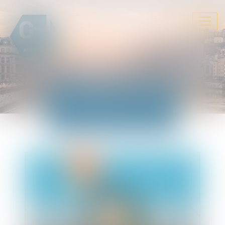
Ouvrir
le
menu
ACTUALITÉS