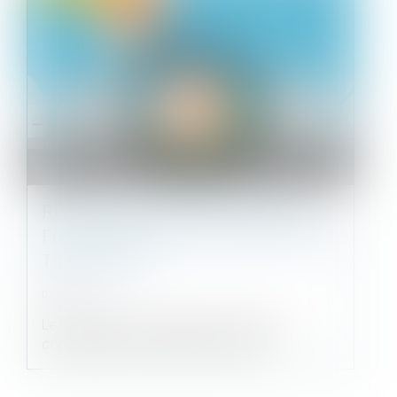
RÉPARTITION DES COTISATIONS
FONDS TRAVAUX EN FONCTION DES
TANTIÈMES ?
07/08/2024
Le propriétaire d'un garage au sein d'une
copropriété a contesté une décision...