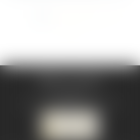
<<
<
1
2
3
4
5
6
7
...
>
>>
CABINET CSJ AVOCATS
82 BIS rue de la Part-Dieu
69003 LYON
Tél :
04 78 92 98 68
-
Mobile : 06 68 85 19 94
NOUS LOCALISER
NOUS CONTACTER