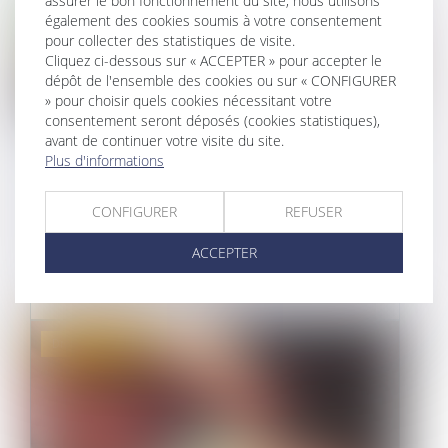
assurer le bon fonctionnement du site, nous utilisons
également des cookies soumis à votre consentement
pour collecter des statistiques de visite.
Cliquez ci-dessous sur « ACCEPTER » pour accepter le
dépôt de l'ensemble des cookies ou sur « CONFIGURER
» pour choisir quels cookies nécessitant votre
consentement seront déposés (cookies statistiques),
L'OBLIGATION D'ENTRETIEN DU
avant de continuer votre visite du site.
Plus d'informations
PROPRIÉTAIRE NE CESSE PAS AVEC
LA FIN DU BAIL
CONFIGURER
REFUSER
10/01/2023
ACCEPTER
Le propriétaire est responsable de la chute de
l'occupante qui s'est maintenu...
Droit immobilier