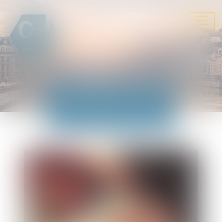
Ouvrir
le
menu
ACTUALITÉS