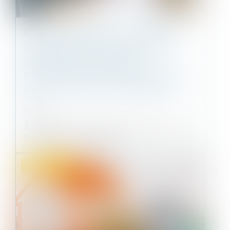
EST IRRECEVABLE L'ACTION EN
DIMINUTION DE LOYER FORMÉE
SANS QU'UNE DEMANDE
PRÉALABLE AIT ÉTÉ PRÉSENTÉE
PAR LE LOCATAIRE AU BAILLEUR
02/05/2023
À la suite d’un congé pour vendre délivré à des
locataires, ceux-ci avaient a...
Droit immobilier