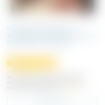
Un logement HLM peut se
transmettre automatiquement aux
descendants du locataire
16/12/2022
Droit immobilier
/
Baux d'habitation
Source :
www.efl.fr
Après le décès du locataire, le transfert du bail à
l’occupant qui remplit les conditions d’octroi du
logement HLM est automatique...
Lire la suite
Contacter le cabinet