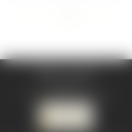
<<
<
1
2
3
4
5
6
7
...
>
>>
CABINET CSJ AVOCATS
82 BIS rue de la Part-Dieu
69003 LYON
Tél :
04 78 92 98 68
-
Mobile : 06 68 85 19 94
NOUS LOCALISER
NOUS CONTACTER