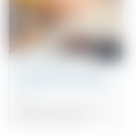
UN CONGÉ DONNÉ PAR LETTRE
RECOMMANDÉE AR NON REMISE
AU BAILLEUR N’EST PAS RÉGULIER
22/11/2022
Le congé d’un bail d’habitation délivré par lettre
recommandée avec demande d...