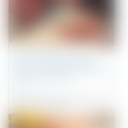
LOYERS IMPAYÉS ET LOI ANTI-
SQUATS : L'ASSEMBLÉE ADOPTE
UNE MESURE POUR ACCÉLÉRER LES
RÉSILIATIONS DE BAIL
07/12/2022
Dans le cadre de l'examen d'une proposition de
loi anti-squats, les députés o...
Droit immobilier