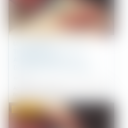
UN LOGEMENT HLM PEUT SE
TRANSMETTRE
AUTOMATIQUEMENT AUX
DESCENDANTS DU LOCATAIRE
16/12/2022
Après le décès du locataire, le transfert du bail à
l’occupant qui remplit le...
Droit immobilier