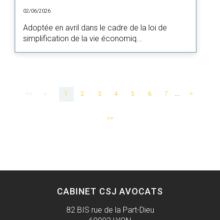
02/06/2026
Adoptée en avril dans le cadre de la loi de
simplification de la vie économiq...
<<
<
1
2
3
4
5
6
7
...
>
>>
CABINET CSJ AVOCATS
82 BIS rue de la Part-Dieu