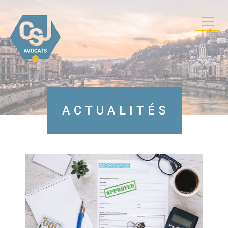
Ouvrir
le
menu
ACTUALITÉS