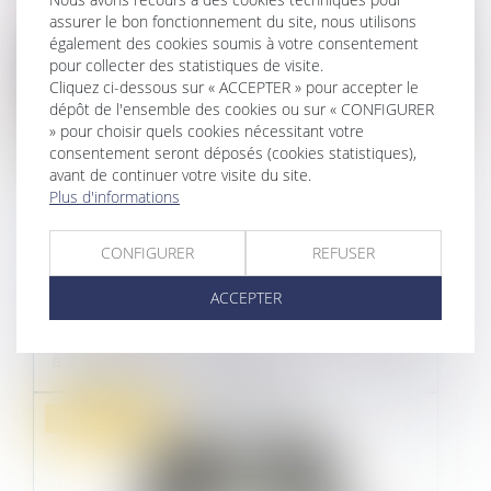
assurer le bon fonctionnement du site, nous utilisons
également des cookies soumis à votre consentement
pour collecter des statistiques de visite.
Cliquez ci-dessous sur « ACCEPTER » pour accepter le
dépôt de l'ensemble des cookies ou sur « CONFIGURER
» pour choisir quels cookies nécessitant votre
consentement seront déposés (cookies statistiques),
avant de continuer votre visite du site.
OBLIGATION DE DÉLIVRANCE DU
Plus d'informations
BAILLEUR COMMERCIAL : JUSQU’OÙ
CONFIGURER
REFUSER
?
ACCEPTER
22/08/2023
Au motif de divers manquements de la locataire
à ses obligations contractuell...
Droit commercial