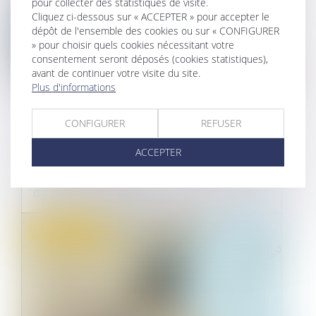
pour collecter des statistiques de visite.
Cliquez ci-dessous sur « ACCEPTER » pour accepter le
dépôt de l'ensemble des cookies ou sur « CONFIGURER
» pour choisir quels cookies nécessitant votre
consentement seront déposés (cookies statistiques),
avant de continuer votre visite du site.
Plus d'informations
L’AUGMENTATION DES LOYERS
CONFIGURER
REFUSER
COMMERCIAUX EST PLAFONNÉE
ACCEPTER
31/08/2022
La récente loi relative à la protection du pouvoir
d’achat vient limiter l’au...
Droit commercial