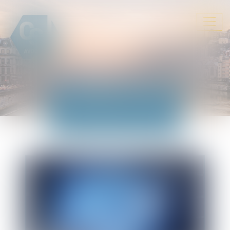
Ouvrir
le
menu
ACTUALITÉS