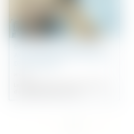
BAIL D’UN LOCAL COMMERCIAL
AFFECTÉ D’UN DÉFAUT DE PERMIS
DE CONSTRUIRE
28/06/2022
Le bailleur louant un local commercial affecté
d'un défaut de permis de const...
<<
<
...
10
11
12
13
14
15
16
>