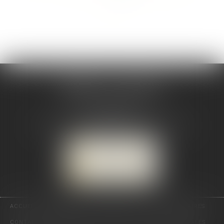
>>
CABINET CSJ AVOCATS
82 BIS rue de la Part-Dieu
69003 LYON
Tél :
04 78 92 98 68
-
Mobile : 06 68 85 19 94
NOUS LOCALISER
NOUS CONTACTER
ACCUEIL
PRÉSENTATION
EXPERTISES
ACTUS
HONORAIRES
CONTACT
RDV EN LIGNE
PLAN DU SITE
MENTIONS LÉGALES