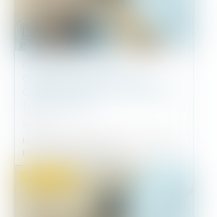
COVID-19 ET LOYERS
COMMERCIAUX : LA COUR DE
CASSATION TRANCHE EN FAVEUR
DES BAILLEURS
26/07/2022
La mesure d'interdiction de recevoir du public
prise pendant la crise sanitai...
Droit commercial