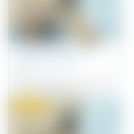
BAUX COMMERCIAUX ET ÉTAT
D’URGENCE SANITAIRE
12/07/2022
La mesure générale et temporaire d'interdiction
de recevoir du public n’entra...
Droit commercial