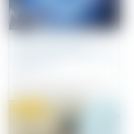
LOI DE PROTECTION DU POUVOIR
D'ACHAT : MESURES POUR
CONTENIR LA HAUSSE DES LOYERS
COMMERCIAUX
13/09/2022
La loi « pouvoir d’achat » comporte diverses
mesures fiscales et sociales vis...
Droit commercial