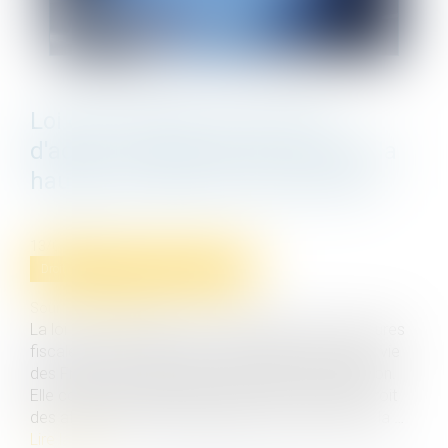
Loi de protection du pouvoir
d'achat : mesures pour contenir la
hausse des loyers commerciaux
13/09/2022
Droit commercial
/
Baux commerciaux
Source :
www.efl.fr
La loi « pouvoir d’achat » comporte diverses mesures
fiscales et sociales visant à protéger le niveau de vie
des Français, compte tenu du contexte de l'inflation.
Elle comprend également plusieurs mesures en droit
des affaires, dont des dispositions visant à limiter la …
Lire la suite