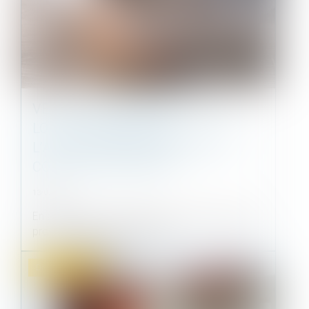
VENTE PAR ADJUDICATION D’UN
LOT DE COPROPRIÉTÉ :
L’ADJUDICATAIRE SUPPORTE LE
COÛT DE L’ÉTAT DATÉ
13/07/2021
En application de l’article L 322-9 du Code des
procédures civiles d’exécutio...
Droit immobilier