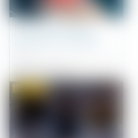
DIAGNOSTIC OBLIGATOIRE
LOCATION : QUEL DIAGNOSTIC
NÉCESSAIRE À LA LOCATION ?
21/07/2021
Vous êtes le propriétaire d’un bien et vous vous
apprêtez à le proposer à la...
Droit commercial