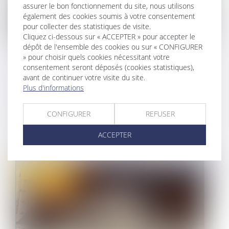
assurer le bon fonctionnement du site, nous utilisons
également des cookies soumis à votre consentement
pour collecter des statistiques de visite.
Cliquez ci-dessous sur « ACCEPTER » pour accepter le
dépôt de l'ensemble des cookies ou sur « CONFIGURER
VENTE D’UN IMMEUBLE À UNE
» pour choisir quels cookies nécessitant votre
consentement seront déposés (cookies statistiques),
SOCIÉTÉ DE CRÉDIT-BAIL :
avant de continuer votre visite du site.
ÉTALEMENT DE LA PLUS-VALUE DE
Plus d'informations
CESSION
CONFIGURER
REFUSER
16/07/2021
ACCEPTER
L'article 33 de la loi de finances pour 2021
rétablit jusqu'au 30 juin 2021,...
Droit immobilier