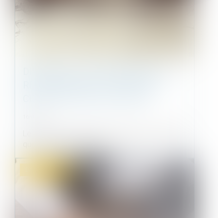
DISSIMULER L’IMPOSSIBILITÉ DE
RECONSTRUIRE À L’IDENTIQUE
CONSTITUE UN VICE CACHÉ
16/07/2021
Le fait pour le vendeur de dissimuler à l’acheteur
que le bien est édifié san...
Droit immobilier