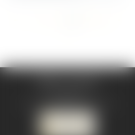
<<
<
...
75
76
77
78
79
80
81
...
>
>>
CABINET CSJ AVOCATS
82 BIS rue de la Part-Dieu
69003 LYON
Tél :
04 78 92 98 68
-
Mobile : 06 68 85 19 94
NOUS LOCALISER
NOUS CONTACTER