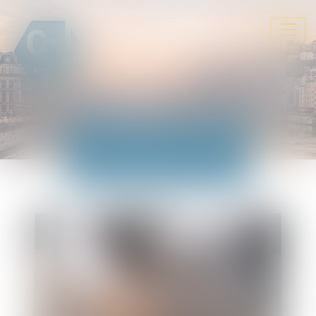
Ouvrir
le
menu
ACTUALITÉS