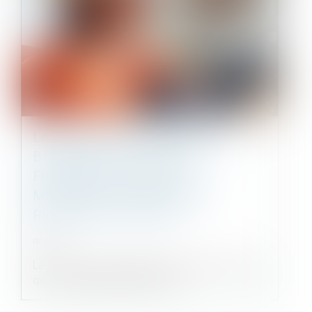
LA FÉDÉRATION FRANÇAISE DU
BÂTIMENT ALERTE SUR LA
FLAMBÉE DES PRIX DES
MATÉRIAUX QUI MENACE LA
RELANCE DU SECTEUR
08/07/2021
La FFB a mis en garde mardi contre la menace
que constituent la pénurie et la...