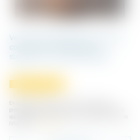
Vente par adjudication d’un lot de
copropriété : l’adjudicataire
supporte le coût de l’état daté
13/07/2021
Droit immobilier
/
Copropriété
Source :
www.efl.fr
En application de l’article L 322-9 du Code des
procédures civiles d’exécution, c’est à l’adjudicataire,
qui supporte les frais de la vente, d’assumer le coût de
l’état daté...
Lire la suite