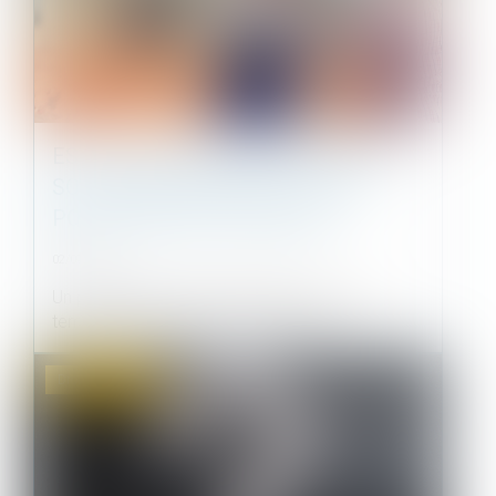
EST-CE OBLIGATOIRE DE LAISSER
SON VOISIN PASSER CHEZ SOI
POUR FAIRE DES TRAVAUX ?
02/09/2021
Un propriétaire peut-il demander un accès
temporaire au terrain de son voisin...
Droit immobilier