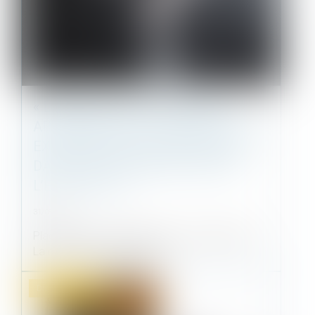
« LORS DE LA VENTE DE MON
APPARTEMENT, LE SYNDIC PEUT-IL
EXIGER 250 € POUR UN PRÉ-ÉTAT
DATÉ, EN PLUS DES 350 € POUR
L’ÉTAT DATÉ ? »
31/08/2021
Placements, immobilier, droit, vie quotidienne…
La rédaction du Particulier v...
Droit immobilier