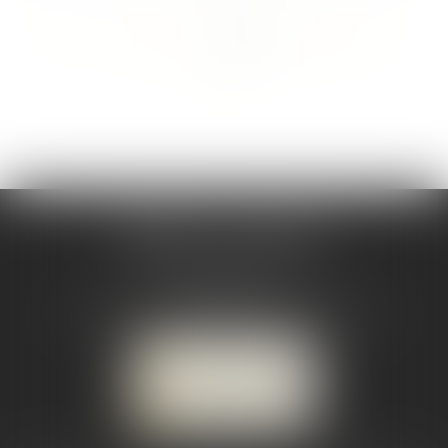
<<
<
...
73
74
75
76
77
78
79
...
>
>>
CABINET CSJ AVOCATS
82 BIS rue de la Part-Dieu
69003 LYON
Tél :
04 78 92 98 68
-
Mobile : 06 68 85 19 94
NOUS LOCALISER
NOUS CONTACTER