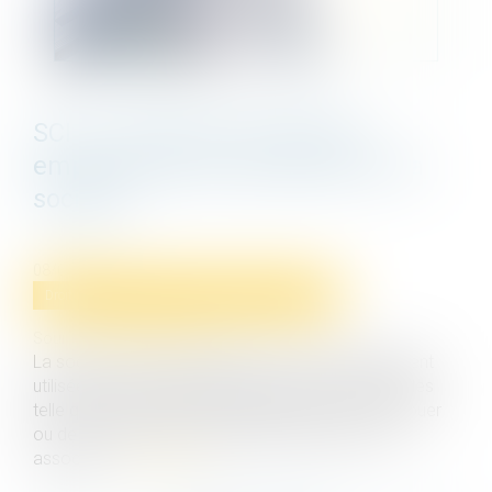
SCI : la vente de l’immeuble
emporte t’elle la dissolution de la
société ?
08/09/2021
Droit immobilier
/
Cession et gestion d'immeuble
Source :
edito.seloger.com
La société civile immobilière (SCI) est généralement
utilisée pour des opérations de gestion d’immeubles
telle que l’acquisition d’immeubles en vue de les louer
ou de les mettre à la disposition gratuite de ses
associés...
Lire la suite