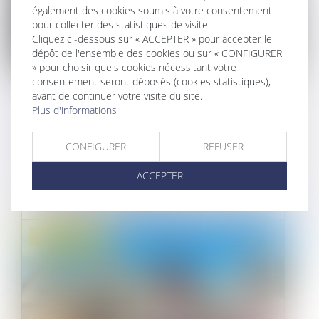
également des cookies soumis à votre consentement
pour collecter des statistiques de visite.
Cliquez ci-dessous sur « ACCEPTER » pour accepter le
dépôt de l'ensemble des cookies ou sur « CONFIGURER
» pour choisir quels cookies nécessitant votre
consentement seront déposés (cookies statistiques),
L'ÉLECTRICITÉ EST-ELLE UNE
avant de continuer votre visite du site.
Plus d'informations
CHARGE RÉCUPÉRABLE SUR LE
LOCATAIRE?
CONFIGURER
REFUSER
07/09/2021
ACCEPTER
En même temps que le loyer, le locataire doit
s'acquitter de charges dites ré...
Droit immobilier