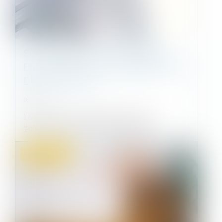
SCI : LA VENTE DE L’IMMEUBLE
EMPORTE T’ELLE LA DISSOLUTION
DE LA SOCIÉTÉ ?
08/09/2021
La société civile immobilière (SCI) est
généralement utilisée pour des opérat...
Droit immobilier