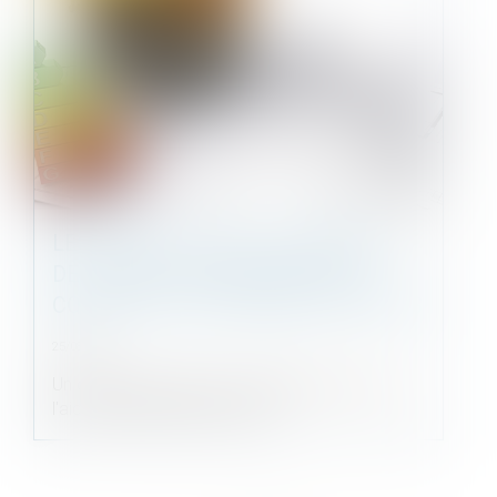
LES CONDITIONS DE VERSEMENT
DE L'AIDE À LA RELANCE DE LA
CONSTRUCTION DURABLE DÉFINIES
25/08/2021
Un décret fixe enfin les modalités d'octroi de
l'aide à la relance de la cons...