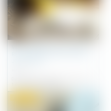
VENTE IMMOBILIÈRE ET DROIT DE
RÉTRACTATION : QUAND CHAQUE
JOUR COMPTE
10/01/2025
Dans le cadre d’une construction, l’article L 271-
1 du Code de la constructio...
Droit commercial