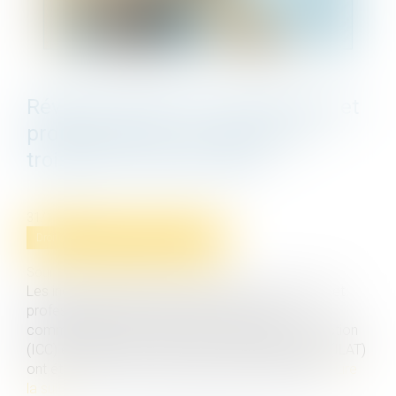
Révision des baux commerciaux et
professionnels : les indices au
troisième trimestre 2024
31/12/2024
Droit commercial
/
Baux commerciaux
Source :
entreprendre.service-public.fr
Les indices de référence des baux commerciaux et
professionnels que sont l'indice des loyers
commerciaux (ILC), l'indice du coût de la construction
(ICC) et l'indice des loyers des activités tertiaires (ILAT)
ont été révisés pour le troisième trimestre 2024...
Lire
la suite