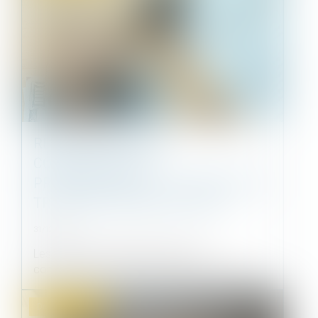
RÉVISION DES BAUX
COMMERCIAUX ET
PROFESSIONNELS : LES INDICES AU
TROISIÈME TRIMESTRE 2024
31/12/2024
Les indices de référence des baux
commerciaux et professionnels que sont l'in...
Droit immobilier