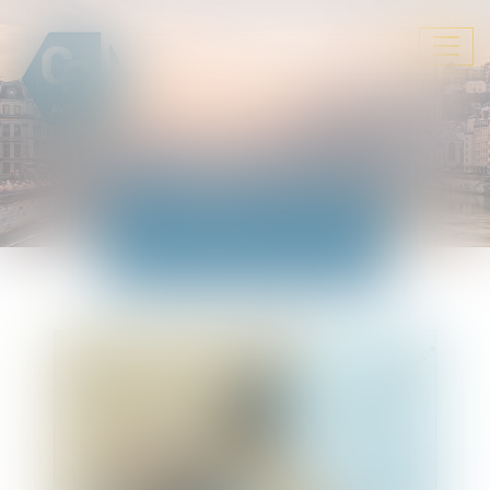
Ouvrir
le
menu
ACTUALITÉS