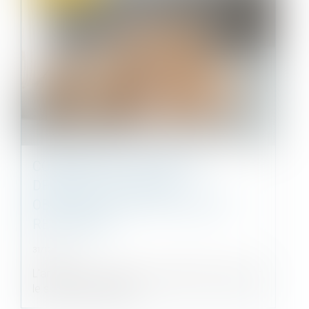
COPROPRIÉTÉ ET MISE EN
DEMEURE : PRÉCISION
OBLIGATOIRE DES PROVISIONS
RÉCLAMÉES
31/12/2024
L'article 19-2 de la loi du 10 juillet 1965, qui régit
le statut de la coprop...