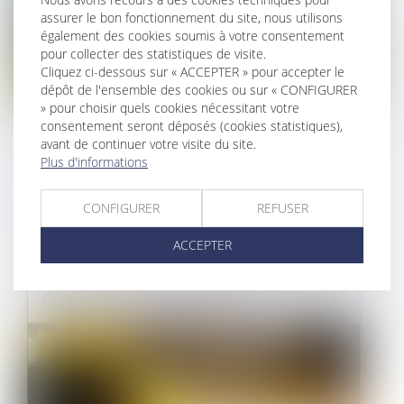
assurer le bon fonctionnement du site, nous utilisons
également des cookies soumis à votre consentement
pour collecter des statistiques de visite.
Cliquez ci-dessous sur « ACCEPTER » pour accepter le
dépôt de l'ensemble des cookies ou sur « CONFIGURER
» pour choisir quels cookies nécessitant votre
consentement seront déposés (cookies statistiques),
MANQUEMENT À L'OBLIGATION DE
avant de continuer votre visite du site.
DÉLIVRANCE CONFORME POUR UN
Plus d'informations
CHEMIN D'ACCÈS NON
CONFIGURER
REFUSER
AMÉNAGEABLE
ACCEPTER
14/01/2025
Dans un arrêt du 5 décembre 2024, la Cour de
cassation a confirmé la décision...
Droit immobilier