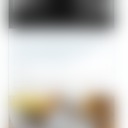
DESTRUCTION PARTIELLE DU LOCAL
LOUÉ : LES LIMITES DE L’ARTICLE
1722 DU CODE CIVIL FACE AU
DÉFAUT D’ENTRETIEN
21/01/2025
Selon l’article 1722 du Code civil, si pendant la
durée du bail, la chose lou...
Droit immobilier