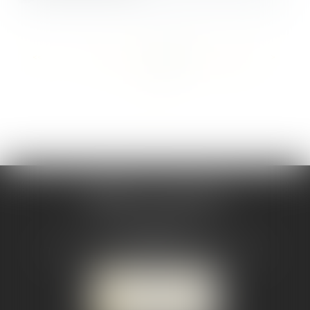
<<
<
...
17
18
19
20
21
22
23
...
>
>>
CABINET CSJ AVOCATS
82 BIS rue de la Part-Dieu
69003 LYON
Tél :
04 78 92 98 68
-
Mobile : 06 68 85 19 94
NOUS LOCALISER