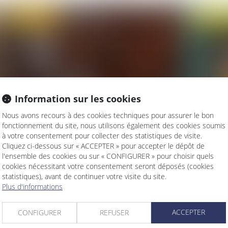
Droit immobilier
Droit comm
Information sur les cookies
Nous avons recours à des cookies techniques pour assurer le bon
fonctionnement du site, nous utilisons également des cookies soumis
à votre consentement pour collecter des statistiques de visite.
TROUBLE DE JOUISSANCE CAUSÉ
COVID
Cliquez ci-dessous sur « ACCEPTER » pour accepter le dépôt de
l'ensemble des cookies ou sur « CONFIGURER » pour choisir quels
PAR UN TIERS ET
COMME
cookies nécessitant votre consentement seront déposés (cookies
RESPONSABILITÉ DE LA SCI
DÉROG
statistiques), avant de continuer votre visite du site.
Plus d'informations
BAILLERESSE
DE LA
DEMA
22/03/2023
ACCEPTER
CONFIGURER
REFUSER
21/03/2023
Le preneur d’un bail commercial, ayant fait