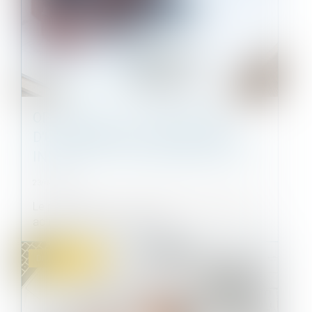
OPPOSITION À LA DÉLIVRANCE
D'UN PERMIS DE CONSTRUIRE ET
INDEMNITÉ POUR RENONCIATION
23/09/2021
Le propriétaire d'un immeuble, peut intenter une
action à l'encontre de la dé...
Droit immobilier