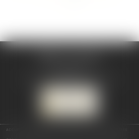
>>
CABINET CSJ AVOCATS
82 BIS rue de la Part-Dieu
69003 LYON
Tél :
04 78 92 98 68
-
Mobile : 06 68 85 19 94
NOUS LOCALISER
NOUS CONTACTER
ACCUEIL
PRÉSENTATION
EXPERTISES
ACTUS
HONORAIRES