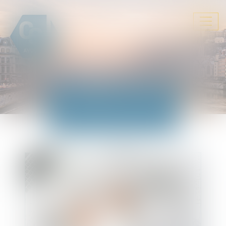
Ouvrir
le
menu
ACTUALITÉS