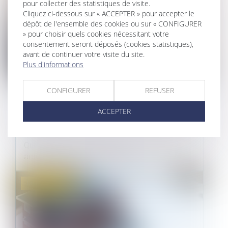
pour collecter des statistiques de visite.
Cliquez ci-dessous sur « ACCEPTER » pour accepter le
dépôt de l'ensemble des cookies ou sur « CONFIGURER
» pour choisir quels cookies nécessitant votre
consentement seront déposés (cookies statistiques),
avant de continuer votre visite du site.
Plus d'informations
CONFIGURER
REFUSER
COMMENT ACTIVER ET FAIRE
JOUER LA GARANTIE DÉCENNALE ?
ACCEPTER
24/09/2021
Quelles sont les démarches à accomplir pour
activer et faire jouer la garanti...
Droit immobilier