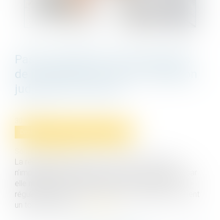
Pas de restitution des honoraires
de l’architecte en cas de résiliation
judiciaire du contrat
30/09/2021
Droit immobilier
/
Droit de la construction
Source :
www.efl.fr
La résiliation judiciaire du contrat de l’architecte
n’implique pas la restitution des sommes versées car
elle n’opère pas pour le temps où le contrat a été
régulièrement exécuté, sauf si les prestations forment
un tout indivisible...
Lire la suite