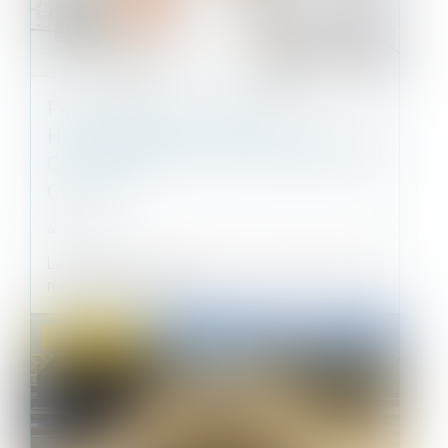
PAS DE RESTITUTION DES
HONORAIRES DE L’ARCHITECTE EN
CAS DE RÉSILIATION JUDICIAIRE DU
CONTRAT
30/09/2021
La résiliation judiciaire du contrat de l’architecte
n’implique pas la restit...
Droit immobilier