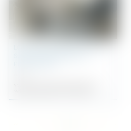
LOCATION D'UN MEUBLÉ : QUELLES
SONT LES OBLIGATIONS DU
PROPRIÉTAIRE ?
14/09/2021
Vous louez une location meublée comme
résidence principale ? Doit-il comporte...
<<
<
...
72
73
74
75
76
77
78
...
>