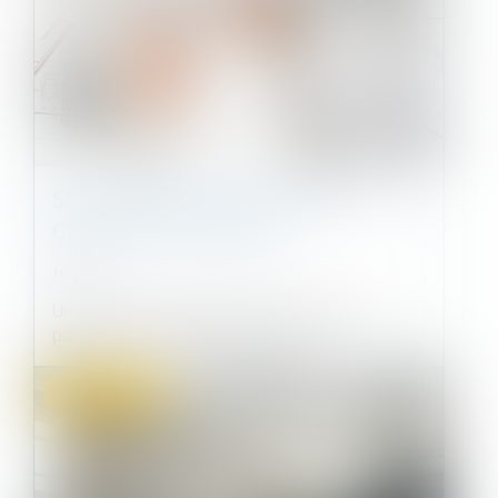
SE LANCER DANS UN PROJET DE
CRÉATION DE MAISON
16/09/2021
Un projet de construction de maison est un
parcours de longue haleine, qui de...
Droit immobilier