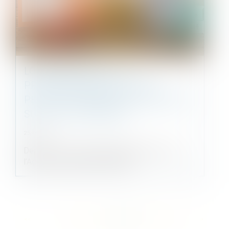
LOC’AVANTAGES : LES
PROPRIÉTAIRES BAILLEURS
PEUVENT DÉPOSER LEUR DOSSIER
SUR LA PLATEFORME
25/05/2022
Depuis le 1er avril 2022, la plateforme de de
l’Agence nationale de l’habitat...
<<
<
...
58
59
60
61
62
63
64
...
>