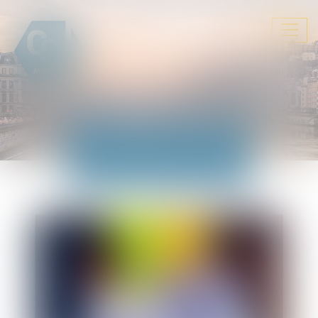
Ouvrir
le
menu
ACTUALITÉS