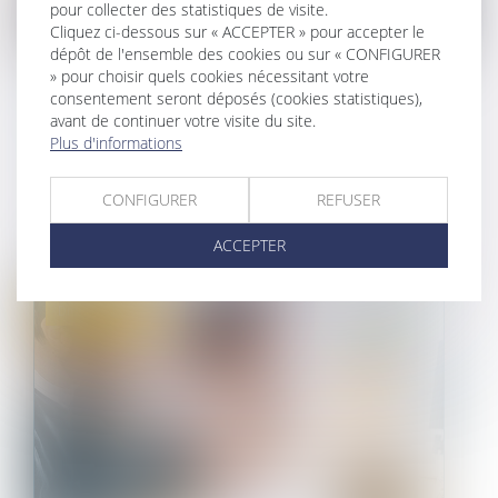
pour collecter des statistiques de visite.
Cliquez ci-dessous sur « ACCEPTER » pour accepter le
dépôt de l'ensemble des cookies ou sur « CONFIGURER
» pour choisir quels cookies nécessitant votre
TOUS LES COPROPRIÉTAIRES
consentement seront déposés (cookies statistiques),
DOIVENT RÉPARER LE PRÉJUDICE
avant de continuer votre visite du site.
Plus d'informations
CAUSÉ PAR L’UN D’EUX
01/06/2022
CONFIGURER
REFUSER
Des copropriétaires peuvent être condamnés à
ACCEPTER
réparer le préjudice causé aux t...
Droit immobilier