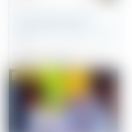
LETTRE DE RÉSILIATION AVEC
PRÉAVIS RÉDUIT POUR UN
LOGEMENT SITUÉ EN ZONE TENDUE
07/06/2022
Pour résilier son bail d’habitation, un locataire
doit donner congé dans les...
Droit immobilier