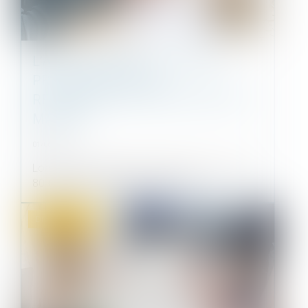
L’AGENT IMMOBILIER NE PEUT
PRÉTENDRE QU’À LA
RÉMUNÉRATION PRÉVUE DANS LE
MANDAT
01/06/2022
Lorsque le mandat de vente prévoit un prix de
80 € le mètre carré et une comm...
Droit immobilier