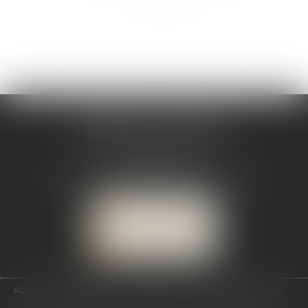
>>
CABINET CSJ AVOCATS
82 BIS rue de la Part-Dieu
69003 LYON
Tél :
04 78 92 98 68
-
Mobile : 06 68 85 19 94
NOUS LOCALISER
NOUS CONTACTER
ACCUEIL
PRÉSENTATION
EXPERTISES
ACTUS
HONORAIRES