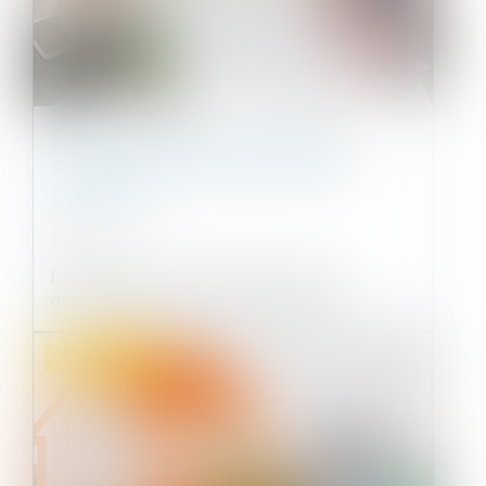
FRANCE RÉNOV : LE SERVICE
PUBLIC DE LA RÉNOVATION DE
L’HABITAT
25/05/2022
La plateforme France-renov.gouv.fr est
désormais en ligne pour informer, guid...
Droit immobilier