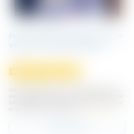
Pas de réception partielle pour une
partie d’un ouvrage inachevé
01/06/2022
Droit immobilier
/
Droit de la construction
Source :
www.efl.fr
Une réception partielle, même constatée par écrit, ne
vaut pas réception au sens de l’article 1792-6 du Code
civil lorsqu’elle ne porte pas sur un ensemble cohérent
et que les travaux sont inachevés...
Lire la suite
Contacter le cabinet