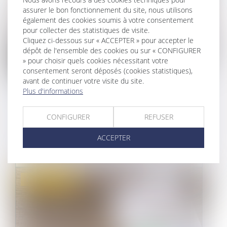
assurer le bon fonctionnement du site, nous utilisons
également des cookies soumis à votre consentement
pour collecter des statistiques de visite.
Cliquez ci-dessous sur « ACCEPTER » pour accepter le
dépôt de l'ensemble des cookies ou sur « CONFIGURER
» pour choisir quels cookies nécessitant votre
consentement seront déposés (cookies statistiques),
avant de continuer votre visite du site.
PRÉCISIONS SUR LA SOUS-
Plus d'informations
TRAITANCE DE SECOND RANG
CONFIGURER
REFUSER
31/01/2024
ACCEPTER
La sous-traitance, instaurée par la loi n°75-1334
du 31 décembre 1975, est l’...
Droit commercial