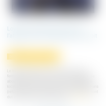
Loyers commerciaux et covid :
l’attente de la consécration du droit
12/05/2021
Droit commercial
/
Baux commerciaux
Source :
www.dalloz-actualite.fr
Le tribunal judiciaire de La Rochelle décide que la
fermeture des commerces en raison de la pandémie
aboutit à une perte de la chose louée, dispensant le
locataire des loyers, tandis que la cour d’appel de Paris
(référé), opérant revirement, estime que les loyers sont
dus en l’absence de faute du bailleur...
Lire la suite