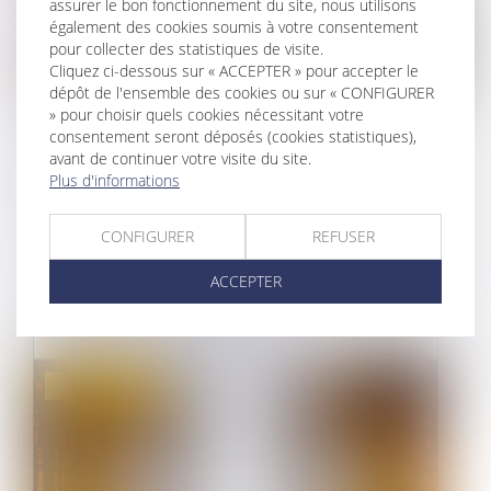
assurer le bon fonctionnement du site, nous utilisons
également des cookies soumis à votre consentement
pour collecter des statistiques de visite.
Cliquez ci-dessous sur « ACCEPTER » pour accepter le
dépôt de l'ensemble des cookies ou sur « CONFIGURER
» pour choisir quels cookies nécessitant votre
RÉSILIATION DU BAIL ET
consentement seront déposés (cookies statistiques),
avant de continuer votre visite du site.
EXPULSION DU LOCATAIRE :
Plus d'informations
L’ACTION OBLIQUE RECONNUE AU
COPROPRIÉTAIRE LE PERMET.
CONFIGURER
REFUSER
19/05/2021
ACCEPTER
Si un bailleur n'expulse pas son locataire alors
que ce dernier porte atteint...
Droit immobilier