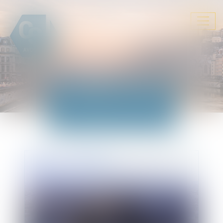
Ouvrir
le
menu
ACTUALITÉS