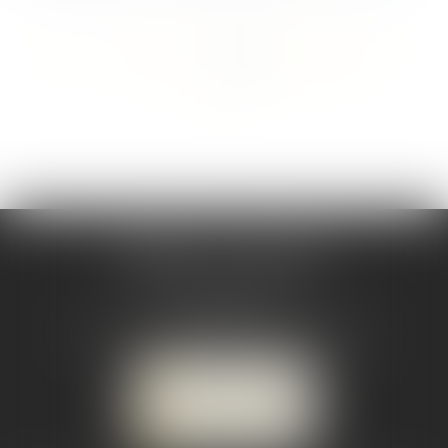
<<
<
...
79
80
81
82
83
84
85
...
>
>>
CABINET CSJ AVOCATS
82 BIS rue de la Part-Dieu
69003 LYON
Tél :
04 78 92 98 68
-
Mobile : 06 68 85 19 94
NOUS LOCALISER
NOUS CONTACTER