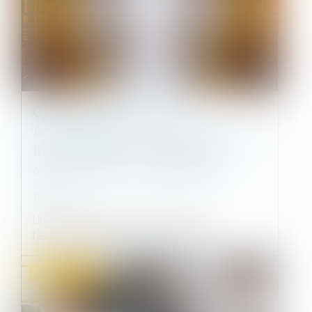
GARANTIE DE PARFAIT
ACHÈVEMENT : LA NOTIFICATION
DES DÉSORDRES PRÉALABLE
NÉCESSAIRE À L’ASSIGNATION
13/05/2021
Une assignation, même délivrée avant
l’expiration du délai d’un an prévu à l’...
Droit immobilier