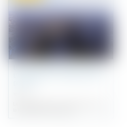
LOYERS COMMERCIAUX ET COVID :
L’ATTENTE DE LA CONSÉCRATION
DU DROIT
12/05/2021
Le tribunal judiciaire de La Rochelle décide que
la fermeture des commerces e...