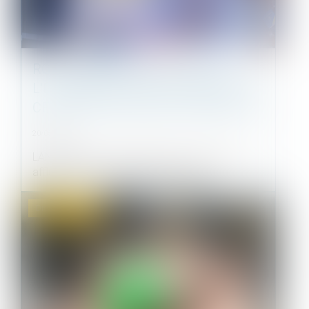
RGE CHANTIER PAR CHANTIER :
L'EXPÉRIMENTATION LANCÉE, UNE
CENTAINE D'ARTISANS CANDIDATS
20/05/2021
LANCEMENT. Les dossiers ont commencé à
affluer pour profiter de l'expériment...
Droit immobilier