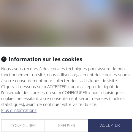
Information sur les cookies
LA LOI LAGLEIZE: UNE
GARAN
Nous avons recours à des cookies techniques pour assurer le bon
RÉVOLUTION POUR L'ACCÈS À LA
ACHÈ
fonctionnement du site, nous utilisons également des cookies soumis
PROPRIÉTÉ ?
NOTIF
à votre consentement pour collecter des statistiques de visite.
Cliquez ci-dessous sur « ACCEPTER » pour accepter le dépôt de
DÉSO
23/08/2023
l'ensemble des cookies ou sur « CONFIGURER » pour choisir quels
POST
cookies nécessitant votre consentement seront déposés (cookies
La question de l’accès à la propriété est un
statistiques), avant de continuer votre visite du site.
RÉCE
enjeu majeur dans notre société....
Plus d'informations
23/08/2023
ACCEPTER
CONFIGURER
REFUSER
Vu l'arti
parfait 