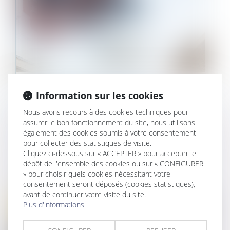
SOUS-TRAITANCE : PAS DE
Information sur les cookies
CONDITION SUSPENSIVE POUR LA
Nous avons recours à des cookies techniques pour
CAUTION DE L’ENTREPRENEUR
assurer le bon fonctionnement du site, nous utilisons
PRINCIPAL
également des cookies soumis à votre consentement
pour collecter des statistiques de visite.
10/03/2021
Cliquez ci-dessous sur « ACCEPTER » pour accepter le
dépôt de l'ensemble des cookies ou sur « CONFIGURER
L’entrepreneur principal doit fournir la caution
» pour choisir quels cookies nécessitant votre
avant la conclusion du sous-...
consentement seront déposés (cookies statistiques),
avant de continuer votre visite du site.
Plus d'informations
Droit immobilier