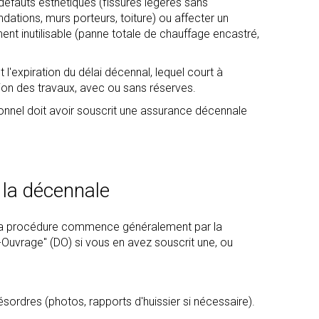
 défauts esthétiques (fissures légères sans
ondations, murs porteurs, toiture) ou affecter un
nt inutilisable (panne totale de chauffage encastré,
 l'expiration du délai décennal, lequel court à
ion des travaux, avec ou sans réserves.
onnel doit avoir souscrit une assurance décennale
 la décennale
ée. La procédure commence généralement par la
uvrage" (DO) si vous en avez souscrit une, ou
ordres (photos, rapports d'huissier si nécessaire).