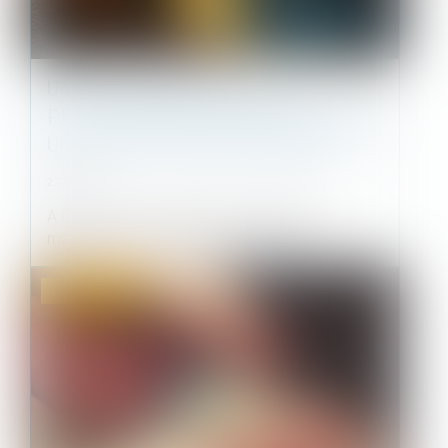
UNE LOCATAIRE VOIT UNE
PELLETEUSE DÉMOLIR PAR ERREUR
UN MUR DE SON APPARTEMENT
27/05/2021
A Quimper, une pelleteuse démolissait une
maison en ruine collée à un immeubl...
Droit immobilier