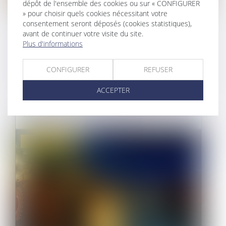
dépôt de l'ensemble des cookies ou sur « CONFIGURER
» pour choisir quels cookies nécessitant votre
consentement seront déposés (cookies statistiques),
LA PROTECTION STATUTAIRE DU
avant de continuer votre visite du site.
LOCATAIRE COMMERÇANT MISE À
Plus d'informations
MAL EN CAS DE FAILLITE DU
BAILLEUR !
CONFIGURER
REFUSER
01/06/2021
ACCEPTER
La procédure collective d’un bailleur a pu être
considérée comme un cas d’éco...
Droit immobilier