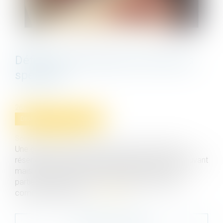
Définition des parties communes
spéciales
26/05/2021
Droit immobilier
/
Copropriété
Source :
www.efl.fr
Une galerie commerciale qui n’est pas seulement
réservée à l’usage des propriétaires de lots s'y trouvant
mais qui sert aussi d’accès aux lots situés dans la
partie habitation ne peut être qualifiée de partie
commune spéciale...
Lire la suite
Contacter le cabinet