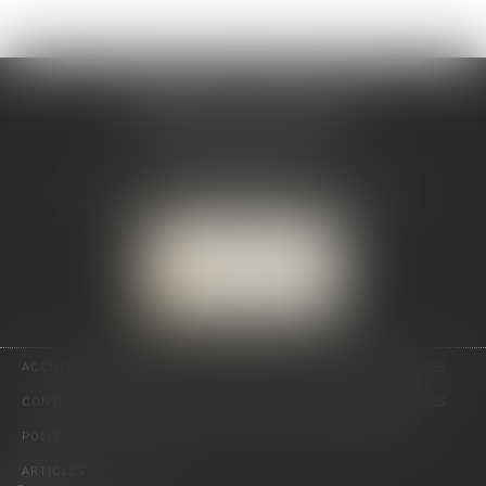
CABINET CSJ AVOCATS
82 BIS rue de la Part-Dieu
69003 LYON
Tél :
04 78 92 98 68
-
Mobile : 06 68 85 19 94
NOUS LOCALISER
NOUS CONTACTER
ACCUEIL
PRÉSENTATION
EXPERTISES
ACTUS
HONORAIRES
CONTACT
RDV EN LIGNE
PLAN DU SITE
MENTIONS LÉGALES
POLITIQUE DE CONFIDENTIALITÉ
POLITIQUE DE COOKIES
ARTICLES