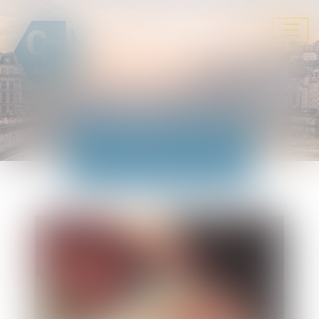
Ouvrir
le
menu
ACTUALITÉS