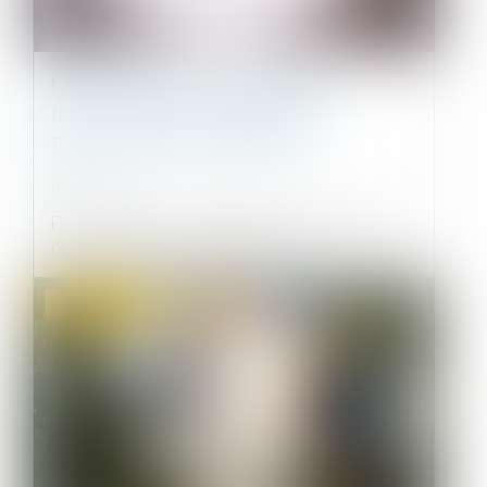
COPROPRIÉTÉS : COMMENT
INSTALLER DES BORNES DE
RECHARGE ÉLECTRIQUE ?
02/06/2021
Pour permettre aux habitants d’un immeuble
collectif d’avoir accès à une born...
Droit immobilier