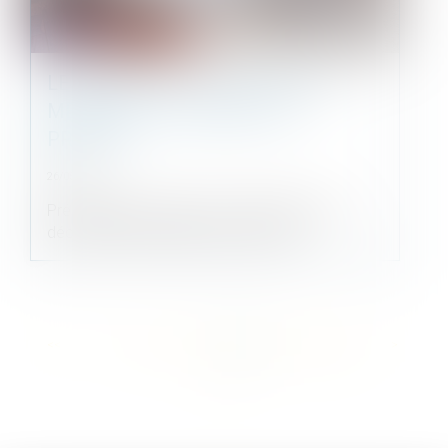
LE RÉGIME DE LA LOCATION EN
MEUBLÉ DE TOURISME EST
PRÉCISÉ
26/05/2021
Présentation du décret n° 2020-1585 du 14
décembre 2020 relatif aux informati...
<<
<
...
78
79
80
81
82
83
84
...
>
>>