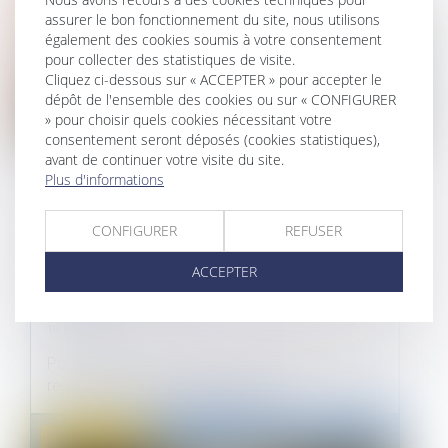
assurer le bon fonctionnement du site, nous utilisons
également des cookies soumis à votre consentement
pour collecter des statistiques de visite.
Cliquez ci-dessous sur « ACCEPTER » pour accepter le
dépôt de l'ensemble des cookies ou sur « CONFIGURER
» pour choisir quels cookies nécessitant votre
consentement seront déposés (cookies statistiques),
avant de continuer votre visite du site.
LES SERVICES DE RÉPARATION ET
Plus d'informations
DE RÉNOVATION D’ASCENSEURS
CONFIGURER
REFUSER
D’IMMEUBLES D’HABITATION
PEUVENT BÉNÉFICIER DU TAUX
ACCEPTER
RÉDUIT DE TVA
18/05/2022
Pour la CJUE, les services de réparation et de
rénovation d’ascenseurs d’imme...
Droit immobilier