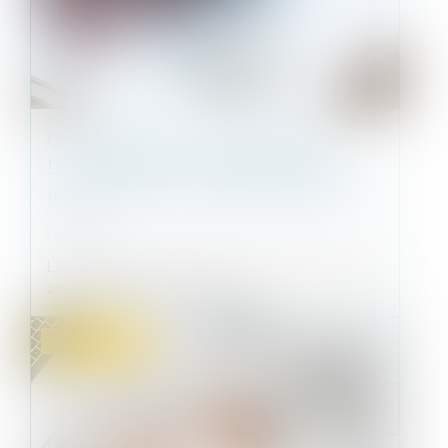
OPPOSITION À LA DÉLIVRANCE
D'UN PERMIS DE CONSTRUIRE ET
INDEMNITÉ POUR RENONCIATION
23/09/2021
Le propriétaire d'un immeuble, peut intenter une
action à l'encontre de la dé...
Droit immobilier