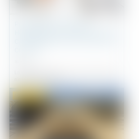
PAS DE RESTITUTION DES
HONORAIRES DE L’ARCHITECTE EN
CAS DE RÉSILIATION JUDICIAIRE DU
CONTRAT
30/09/2021
La résiliation judiciaire du contrat de l’architecte
n’implique pas la restit...
Droit immobilier