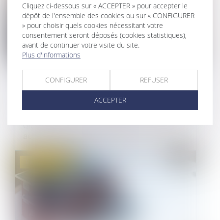
Cliquez ci-dessous sur « ACCEPTER » pour accepter le
dépôt de l'ensemble des cookies ou sur « CONFIGURER
» pour choisir quels cookies nécessitant votre
consentement seront déposés (cookies statistiques),
avant de continuer votre visite du site.
Plus d'informations
COMMENT ACTIVER ET FAIRE
CONFIGURER
REFUSER
JOUER LA GARANTIE DÉCENNALE ?
ACCEPTER
24/09/2021
Quelles sont les démarches à accomplir pour
activer et faire jouer la garanti...
Droit immobilier