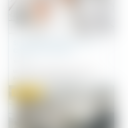
SE LANCER DANS UN PROJET DE
CRÉATION DE MAISON
16/09/2021
Un projet de construction de maison est un
parcours de longue haleine, qui de...
Droit immobilier