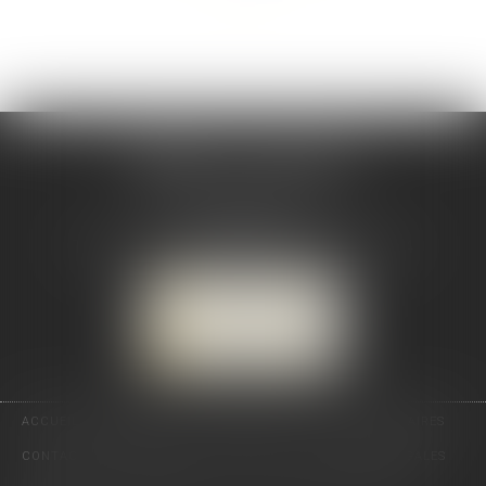
CABINET CSJ AVOCATS
82 BIS rue de la Part-Dieu
69003 LYON
Tél :
04 78 92 98 68
-
Mobile : 06 68 85 19 94
NOUS LOCALISER
NOUS CONTACTER
ACCUEIL
PRÉSENTATION
EXPERTISES
ACTUS
HONORAIRES
CONTACT
RDV EN LIGNE
PLAN DU SITE
MENTIONS LÉGALES