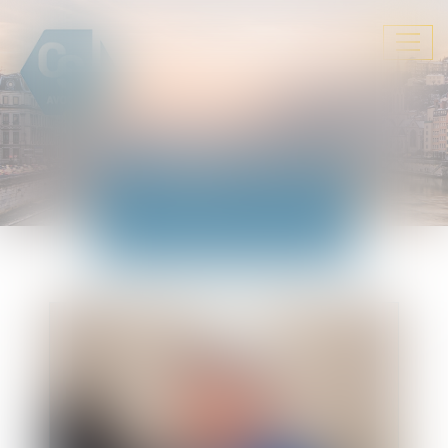
Ouvrir
le
menu
ACTUALITÉS