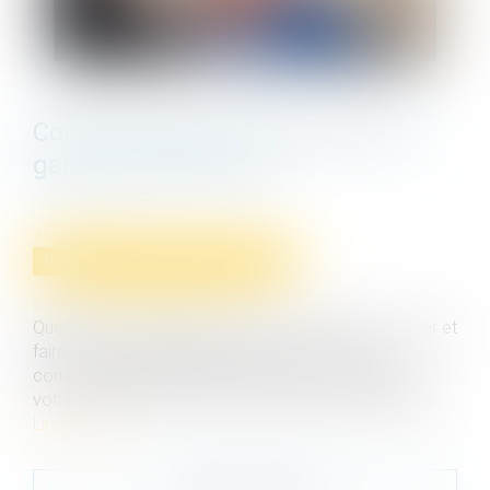
Comment activer et faire jouer la
garantie décennale ?
24/09/2021
Droit immobilier
/
Droit de la construction
Source :
jardinage.lemonde.fr
Quelles sont les démarches à accomplir pour activer et
faire jouer la garantie décennale lorsque vous
constatez des dégâts à l’intérieur ou à l’extérieur de
votre logement, couverts par l’assurance décennale...
Lire la suite
Contacter le cabinet