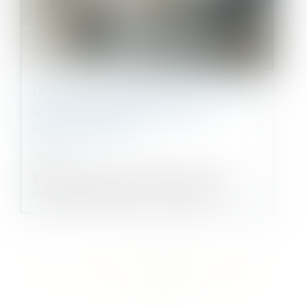
LOCATION D'UN MEUBLÉ : QUELLES
SONT LES OBLIGATIONS DU
PROPRIÉTAIRE ?
14/09/2021
Vous louez une location meublée comme
résidence principale ? Doit-il comporte...
<<
<
...
72
73
74
75
76
77
78
...
>
>>