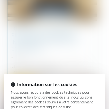
LOI « CLIMAT ET RÉSILIENCE » :
PRINCIPALES INNOVATIONS
INTÉRESSANT LE DROIT DE LA
COPROPRIÉTÉ
29/09/2021
La loi « Climat et résilience » du 22 août 2021
tend, par diverses mesures d’...
Information sur les cookies
Droit immobilier
Nous avons recours à des cookies techniques pour
assurer le bon fonctionnement du site, nous utilisons
également des cookies soumis à votre consentement
pour collecter des statistiques de visite.