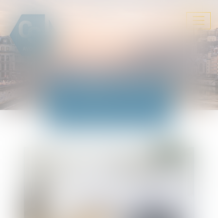
Ouvrir
le
menu
ACTUALITÉS