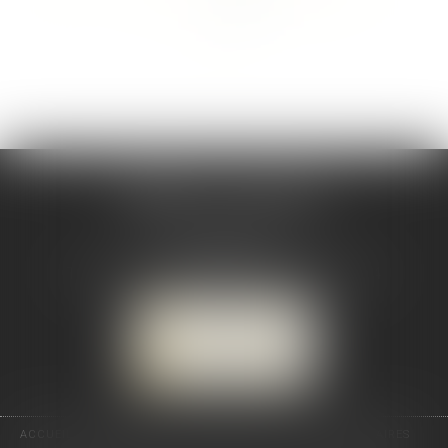
>>
CABINET CSJ AVOCATS
82 BIS rue de la Part-Dieu
69003 LYON
Tél :
04 78 92 98 68
-
Mobile : 06 68 85 19 94
NOUS LOCALISER
NOUS CONTACTER
ACCUEIL
PRÉSENTATION
EXPERTISES
ACTUS
HONORAIRES