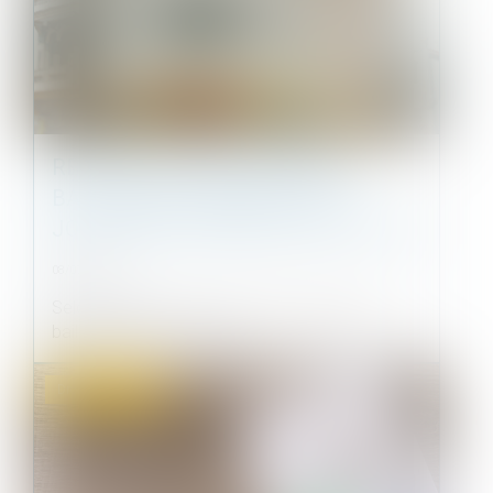
RETOUR SUR L’OBLIGATION DU
BAILLEUR DE GARANTIR UNE
JOUISSANCE PAISIBLE DES LOCAUX
08/07/2025
Selon l’article 1719, 1° et 2° du Code civil, le
bailleur doit, par la nature...
Droit commercial