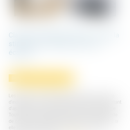
Clause d’indexation illicite : seule la
stipulation prohibée peut être
écartée
10/06/2025
Droit commercial
/
Baux commerciaux
Source :
www.lemag-juridique.com
Les baux commerciaux peuvent contenir une clause
d’indexation (ou « clause d’échelle mobile ») permettant
d’ajuster le loyer en fonction d’un indice de référence.
Toutefois, en application de l’article L 145-39 du Code
de commerce, une telle clause devient inopposable si
elle n’autorise la variation que dans un seul sens,