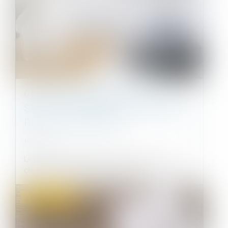
CLAUSE D’INDEXATION ILLICITE :
SEULE LA STIPULATION PROHIBÉE
PEUT ÊTRE ÉCARTÉE
10/06/2025
Les baux commerciaux peuvent contenir une
clause d’indexation (ou « clause d’...
Droit commercial