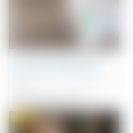
LES RESTRICTIONS LIÉES AU
COVID-19 NE CONSTITUENT PAS
UNE PERTE DE LA CHOSE LOUÉE !
30/05/2025
La Cour de cassation l’a une nouvelle fois
rappelé, au visa de l’article 1722...
Actualités