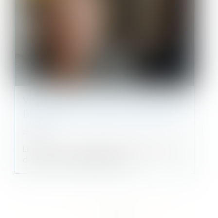
VIOLENCES CONJUGALES : QUELLES
DÉMARCHES POUR SE PROTÉGER ?
28/05/2025
Les violences conjugales englobent l'ensemble
des formes de maltraitance qui...
<<
<
...
11
12
13
14
15
16
17
...
>