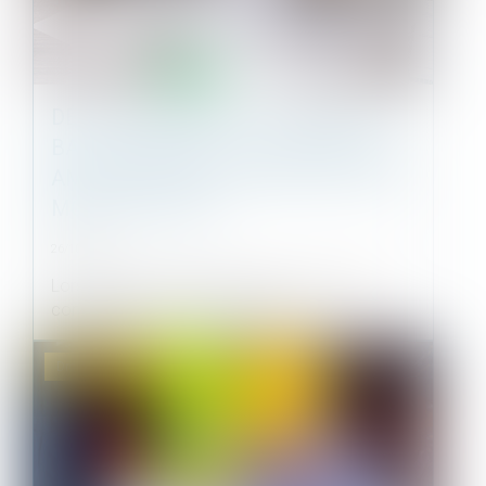
DÉPLAFONNEMENT DU LOYER DU
BAIL RENOUVELÉ : LE RÉGIME DES
AMÉLIORATIONS PRIME CELUI DES
MODIFICATIONS
26/10/2022
Lorsque les travaux réalisés par le locataire
commercial modifient les caract...
Droit immobilier