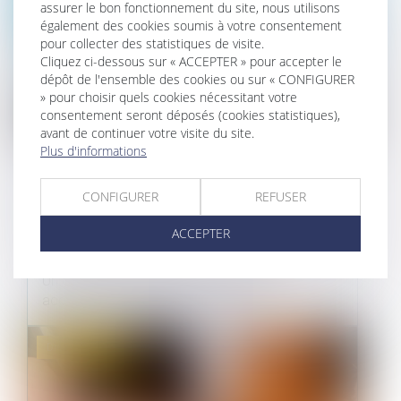
assurer le bon fonctionnement du site, nous utilisons
également des cookies soumis à votre consentement
pour collecter des statistiques de visite.
Cliquez ci-dessous sur « ACCEPTER » pour accepter le
dépôt de l'ensemble des cookies ou sur « CONFIGURER
» pour choisir quels cookies nécessitant votre
consentement seront déposés (cookies statistiques),
avant de continuer votre visite du site.
Plus d'informations
INFORMATION DES ACQUÉREURS ET
DES LOCATAIRES DE BIENS SUR LES
CONFIGURER
REFUSER
RISQUES
ACCEPTER
18/10/2022
Un décret est relatif à l’information des
acquéreurs et des locataires de bie...
Droit immobilier