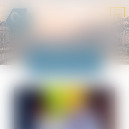
Ouvrir
le
menu
ACTUALITÉS