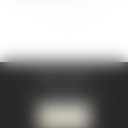
<<
<
...
52
53
54
55
56
57
58
...
>
>>
CABINET CSJ AVOCATS
82 BIS rue de la Part-Dieu
69003 LYON
Tél :
04 78 92 98 68
-
Mobile : 06 68 85 19 94
NOUS LOCALISER
NOUS CONTACTER