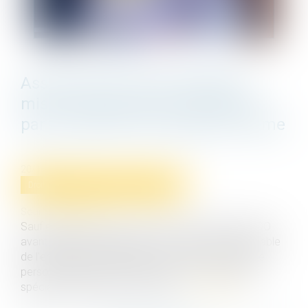
Assurance DO avant réception :
mise en demeure de l’entreprise
par le maître de l’ouvrage lui-même
20/10/2022
Droit immobilier
/
Droit de la construction
Source :
www.efl.fr
Sauf exception, la mise en œuvre de l’assurance DO
avant réception requiert la mise en demeure préalable
de l’entreprise défaillante par le maître de l’ouvrage
personnellement ou, à défaut par son mandataire
spécialement habilité à cet effet...
Lire la suite