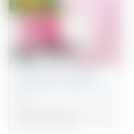
L’ERREUR SUR L’HABITABILITÉ
D’UNE PARTIE DE LA MAISON
JUSTIFIE LA NULLITÉ DE LA VENTE
04/10/2022
Est nulle pour erreur la vente d’une maison avec
un rez-de-chaussée habitable...