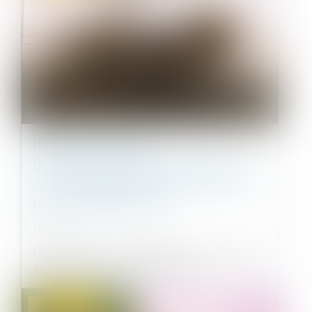
INTERDICTION DES
DISCRIMINATIONS : UN SYNDICAT
DE COPROPRIÉTAIRES N’EST PAS
UN CONSOMMATEUR
11/10/2022
Le syndicat de copropriétaires d’un immeuble
ayant chargé une société de réal...
Droit immobilier