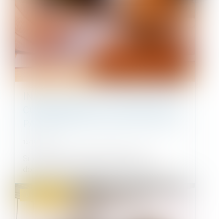
INEXÉCUTION DU CONTRAT PAR LE
CONSTRUCTEUR : LE JUGE NE DOIT
PAS MODIFIER L’OBJET DU LITIGE
12/10/2022
Si le maître de l’ouvrage réclame des
dommages-intérêts en réparation des con...
Droit immobilier